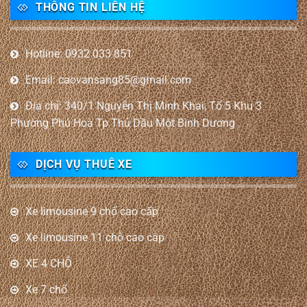
THÔNG TIN LIÊN HỆ
Hotline: 0932 033 851
Email: caovansang85@gmail.com
Địa chỉ: 340/1 Nguyễn Thị Minh Khai, Tổ 5 Khu 3
Phường Phú Hoà Tp Thủ Dầu Một Bình Dương
DỊCH VỤ THUÊ XE
Xe limousine 9 chổ cao cấp
Xe limousine 11 chỗ cao câp
XE 4 CHỖ
Xe 7 chổ