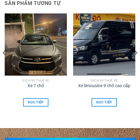
SẢN PHẨM TƯƠNG TỰ
DỊCH VỤ THUÊ XE
DỊCH VỤ THUÊ XE
Xe 7 chổ
Xe limousine 9 chổ cao cấp
ĐỌC TIẾP
ĐỌC TIẾP