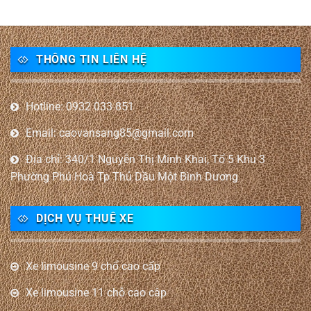
THÔNG TIN LIÊN HỆ
Hotline: 0932 033 851
Email: caovansang85@gmail.com
Địa chỉ: 340/1 Nguyễn Thị Minh Khai, Tổ 5 Khu 3
Phường Phú Hoà Tp Thủ Dầu Một Bình Dương
DỊCH VỤ THUÊ XE
Xe limousine 9 chổ cao cấp
Xe limousine 11 chỗ cao câp