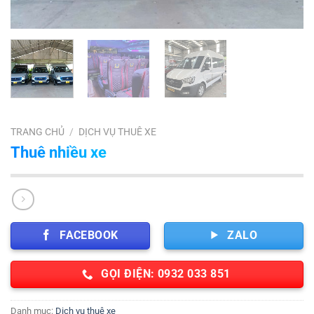
TRANG CHỦ
/
DỊCH VỤ THUÊ XE
Thuê nhiều xe
FACEBOOK
ZALO
GỌI ĐIỆN: 0932 033 851
Danh mục:
Dịch vụ thuê xe