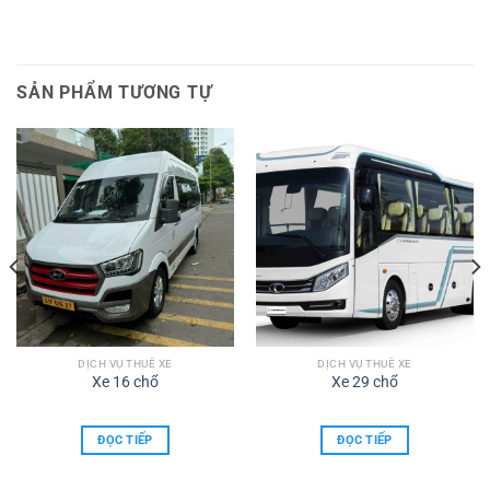
SẢN PHẨM TƯƠNG TỰ
DỊCH VỤ THUÊ XE
DỊCH VỤ THUÊ XE
Xe 16 chổ
Xe 29 chổ
ĐỌC TIẾP
ĐỌC TIẾP