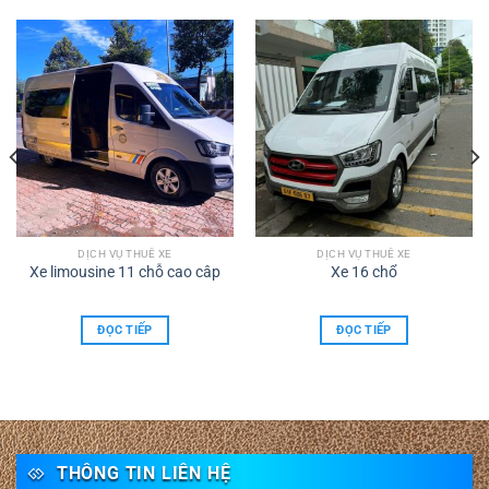
DỊCH VỤ THUÊ XE
DỊCH VỤ THUÊ XE
Xe limousine 11 chỗ cao câp
Xe 16 chổ
ĐỌC TIẾP
ĐỌC TIẾP
THÔNG TIN LIÊN HỆ