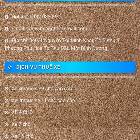
Hotline: 0932 033 851
Email: caovansang85@gmail.com
Địa chỉ: 340/1 Nguyễn Thị Minh Khai, Tổ 5 Khu 3
Phường Phú Hoà Tp Thủ Dầu Một Bình Dương
DỊCH VỤ THUÊ XE
Xe limousine 9 chổ cao cấp
Xe limousine 11 chỗ cao câp
XE 4 CHỖ
Xe 7 chổ
Xe 16 chổ