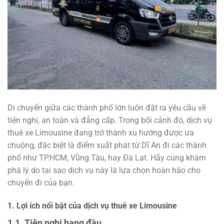
Di chuyển giữa các thành phố lớn luôn đặt ra yêu cầu về
tiện nghi, an toàn và đẳng cấp. Trong bối cảnh đó, dịch vụ
thuê xe Limousine đang trở thành xu hướng được ưa
chuộng, đặc biệt là điểm xuất phát từ Dĩ An đi các thành
phố như TP.HCM, Vũng Tàu, hay Đà Lạt. Hãy cùng khám
phá lý do tại sao dịch vụ này là lựa chọn hoàn hảo cho
chuyến đi của bạn.
1. Lợi ích nổi bật của dịch vụ thuê xe Limousine
1.1. Tiện nghi hạng đầu