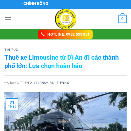
Chuyển
 LỊCH CHÌNH BÔNG
đến
nội
0
dung
HOTLINE: 0932 033 851
TIN TỨC
Thuê xe Limousine từ Dĩ An đi các thành
phố lớn: Lựa chọn hoàn hảo
ĐÃ ĐĂNG TRÊN
21/12/2024
BỞI
TIENNC
21
Th12