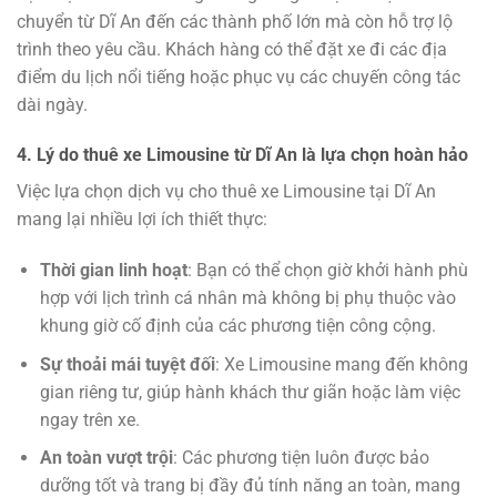
chuyển từ Dĩ An đến các thành phố lớn mà còn hỗ trợ lộ
trình theo yêu cầu. Khách hàng có thể đặt xe đi các địa
điểm du lịch nổi tiếng hoặc phục vụ các chuyến công tác
dài ngày.
4. Lý do thuê xe Limousine từ Dĩ An là lựa chọn hoàn hảo
Việc lựa chọn dịch vụ cho thuê xe Limousine tại Dĩ An
mang lại nhiều lợi ích thiết thực:
Thời gian linh hoạt
: Bạn có thể chọn giờ khởi hành phù
hợp với lịch trình cá nhân mà không bị phụ thuộc vào
khung giờ cố định của các phương tiện công cộng.
Sự thoải mái tuyệt đối
: Xe Limousine mang đến không
gian riêng tư, giúp hành khách thư giãn hoặc làm việc
ngay trên xe.
An toàn vượt trội
: Các phương tiện luôn được bảo
dưỡng tốt và trang bị đầy đủ tính năng an toàn, mang